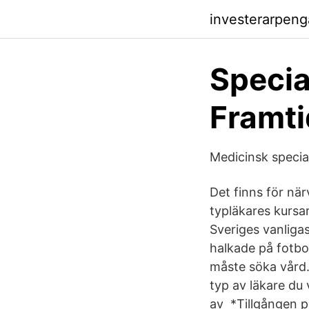
investerarpen
Specia
Framti
Medicinsk special
Det finns för när
typläkares kursar
Sveriges vanliga
halkade på fotbol
måste söka vård.
typ av läkare du v
av *Tillgången på 