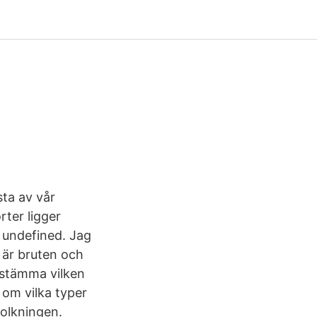
sta av vår
rter ligger
w undefined. Jag
n är bruten och
estämma vilken
e om vilka typer
folkningen.