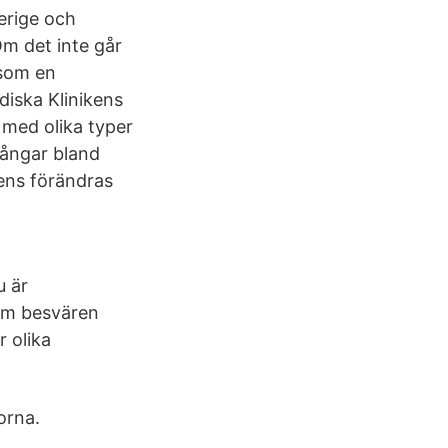
erige och
Om det inte går
 som en
iska Klinikens
g med olika typer
ångar bland
ens förändras
u är
 om besvären
r olika
orna.