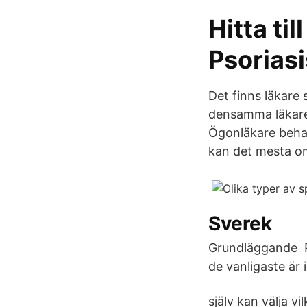
Hitta ti
Psorias
Det finns läkare
densamma läkaren
Ögonläkare behan
kan det mesta o
Sverek
Grundläggande Pik
de vanligaste är
själv kan välja vi