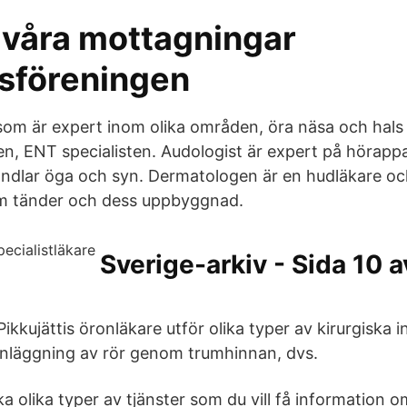
ll våra mottagningar
isföreningen
 som är expert inom olika områden, öra näsa och hals 
, ENT specialisten. Audologist är expert på hörappa
dlar öga och syn. Dermatologen är en hudläkare oc
m tänder och dess uppbyggnad.
Sverige-arkiv - Sida 10 a
kujättis öronläkare utför olika typer av kirurgiska i
 inläggning av rör genom trumhinnan, dvs.
lka olika typer av tjänster som du vill få information o