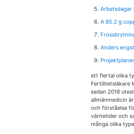
Arbetsdagar 
A 85.2 g cop
Frossbrytnin
Anders engs
Projektplane
ett flertal olika 
Fertilitetsläkare
sedan 2018 uteslu
allmänmedicin är
och förståelse fö
väntetider och sa
många olika type