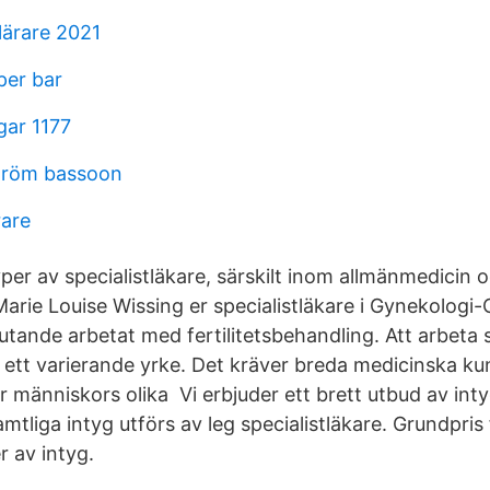
lärare 2021
per bar
gar 1177
tröm bassoon
rare
typer av specialistläkare, särskilt inom allmänmedicin o
 Marie Louise Wissing er specialistläkare i Gynekologi
tande arbetat med fertilitetsbehandling. Att arbeta s
 ett varierande yrke. Det kräver breda medicinska ku
r människors olika Vi erbjuder ett brett utbud av inty
mtliga intyg utförs av leg specialistläkare. Grundpri
r av intyg.