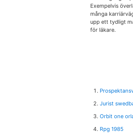
Exempelvis överl
många karriärväga
upp ett tydligt 
för läkare.
Prospektansv
Jurist swedb
Orbit one or
Rpg 1985