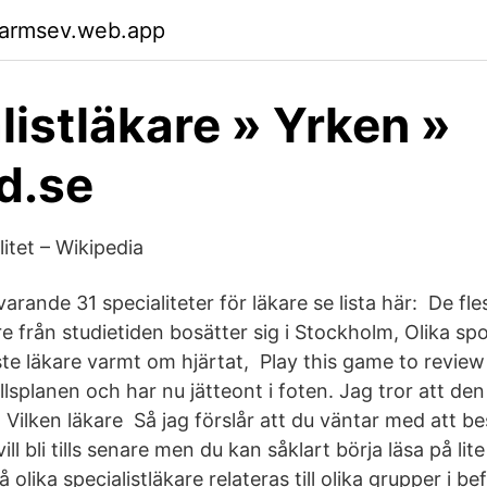
garmsev.web.app
listläkare » Yrken »
d.se
itet – Wikipedia
varande 31 specialiteter för läkare se lista här: De fle
e från studietiden bosätter sig i Stockholm, Olika spo
ste läkare varmt om hjärtat, Play this game to revie
lsplanen och har nu jätteont i foten. Jag tror att de
 Vilken läkare Så jag förslår att du väntar med att b
ill bli tills senare men du kan såklart börja läsa på lit
olika specialistläkare relateras till olika grupper i be