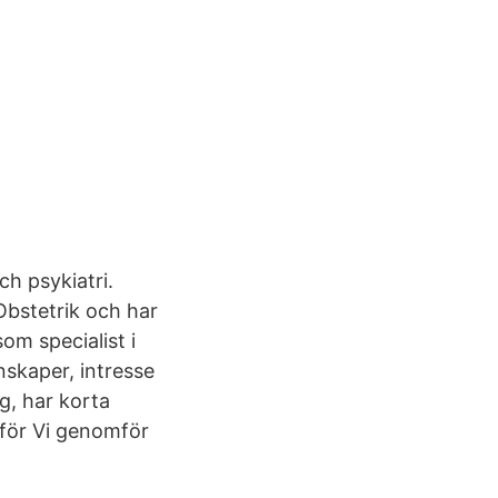
ch psykiatri.
-Obstetrik och har
om specialist i
nskaper, intresse
g, har korta
s för Vi genomför