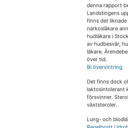
denna rapport be
Landstingens upp
finns det liknad
narkosläkare an
hudläkare i Stock
av hudbesvär, h
läkare. Ärendebe
över tid.
Bi övervintring
Det finns dock ol
laktosintolerant
försvinner. Stero
växtsteroler.
Lung- och blodlä
Regelbrott i idrot