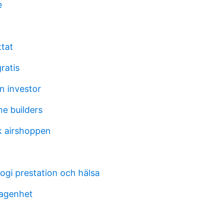
e
ttat
ratis
n investor
e builders
 airshoppen
ogi prestation och hälsa
lagenhet