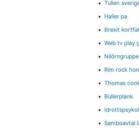
Tullen sverig
Haller pa
Brexit kortfa
Web tv play g
Nilörngruppe
Rim rock hom
Thomas cook
Bullerplank
Idrottspsykol
Samboavtal 