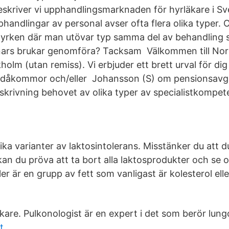
skriver vi upphandlingsmarknaden för hyrläkare i Sv
handlingar av personal avser ofta flera olika typer. 
e yrken där man utövar typ samma del av behandling
nars brukar genomföra? Tacksam Välkommen till Nord
holm (utan remiss). Vi erbjuder ett brett urval för di
udåkommor och/eller Johansson (S) om pensionsavg
skrivning behovet av olika typer av specialistkompet
ika varianter av laktosintolerans. Misstänker du att d
 kan du pröva att ta bort alla laktosprodukter och se
ler är en grupp av fett som vanligast är kolesterol elle
kare. Pulkonologist är en expert i det som berör lung
t