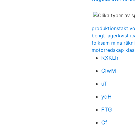
produktionstakt vo
bengt lagerkvist ic
folksam mina räkn
motorredskap klass
RXKLh
CIwM
uT
ydH
FTG
Cf