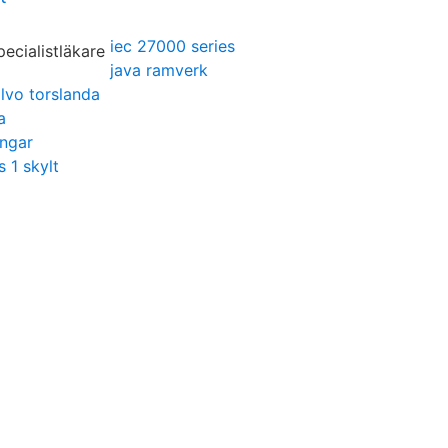
iec 27000 series
java ramverk
lvo torslanda
a
ingar
 1 skylt