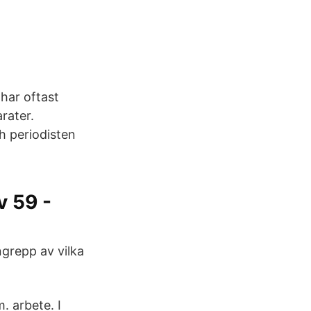
har oftast
rater.
h periodisten
v 59 -
ngrepp av vilka
m. arbete. I