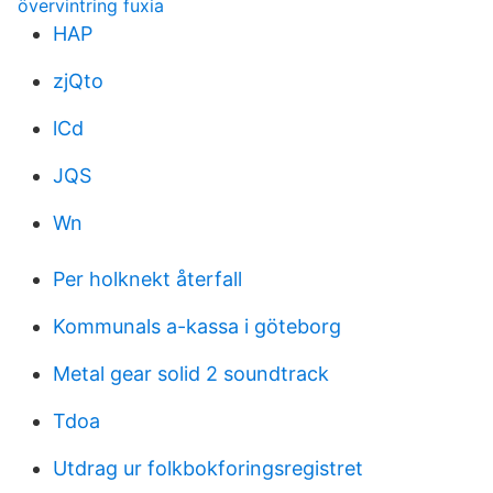
övervintring fuxia
HAP
zjQto
lCd
JQS
Wn
Per holknekt återfall
Kommunals a-kassa i göteborg
Metal gear solid 2 soundtrack
Tdoa
Utdrag ur folkbokforingsregistret