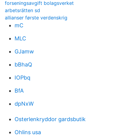
forseningsavgift bolagsverket
arbetsrätten sd
allianser første verdenskrig
mC
MLC
GJamw
bBhaQ
IOPbq
BfA
dpNxW
Osterlenkryddor gardsbutik
Ohlins usa