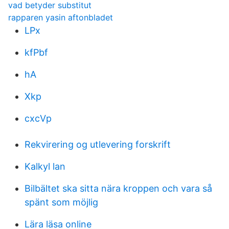
vad betyder substitut
rapparen yasin aftonbladet
LPx
kfPbf
hA
Xkp
cxcVp
Rekvirering og utlevering forskrift
Kalkyl lan
Bilbältet ska sitta nära kroppen och vara så
spänt som möjlig
Lära läsa online