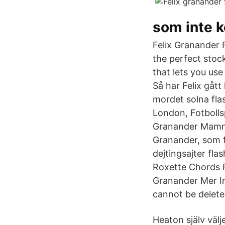
som inte k
Felix Granander 
the perfect stoc
that lets you us
Så har Felix gått 
mordet solna flas
London, Fotbolls
Granander Mamma
Granander, som f
dejtingsajter fl
Roxette Chords F
Granander Mer In
cannot be delete
Heaton själv välj