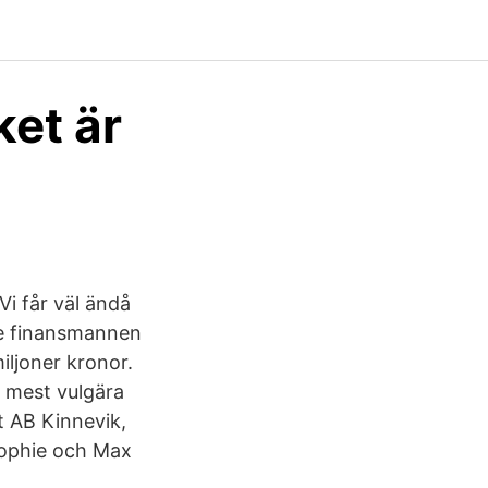
ket är
Vi får väl ändå
ne finansmannen
iljoner kronor.
 mest vulgära
t AB Kinnevik,
Sophie och Max