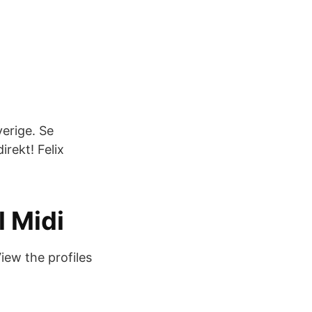
verige. Se
rekt! Felix
l Midi
iew the profiles