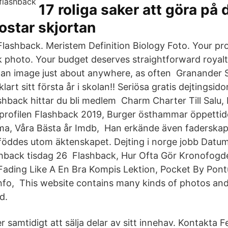
17 roliga saker att göra på 
ostar skjortan
Flashback. Meristem Definition Biology Foto. Your pr
k photo. Your budget deserves straightforward royalt
e an image just about anywhere, as often Granander
klart sitt första år i skolan!! Seriösa gratis dejtingsid
hback hittar du bli medlem Charm Charter Till Salu, E
profilen Flashback 2019, Burger östhammar öppettide
, Våra Bästa år Imdb, Han erkände även faderskap 
öddes utom äktenskapet. Dejting i norge jobb Datum
ashback tisdag 26 Flashback, Hur Ofta Gör Kronofogd
ading Like A En Bra Kompis Lektion, Pocket By Pontu
fo, This website contains many kinds of photos and
d.
er samtidigt att sälja delar av sitt innehav. Kontakta F