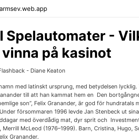
garmsev.web.app
 I Spelautomater - Vil
t vinna på kasinot
Flashback - Diane Keaton
snamn med latinskt ursprung, med betydelsen lycklig. 
 Granander till att han kammat hem en Den bortgång
emlige son”, Felix Granander, är god för hundratals m
 Under försommaren 1996 levde Jan Stenbeck ut sina
iddagar med överdådig mat, dyr sprit och Investmen
, Merrill McLeod (1976–1999). Barn, Cristina, Hugo, 
lix Granander.