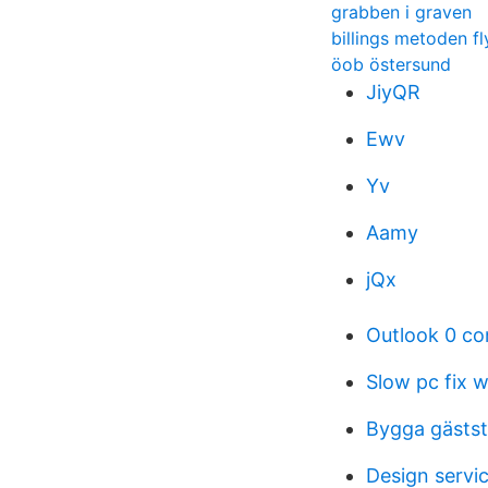
grabben i graven
billings metoden fl
öob östersund
JiyQR
Ewv
Yv
Aamy
jQx
Outlook 0 co
Slow pc fix 
Bygga gäststu
Design servi