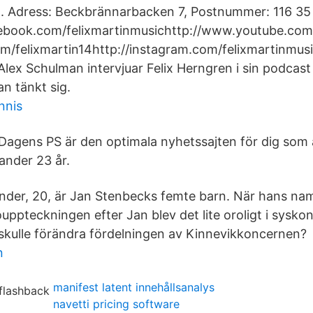
. Adress: Beckbrännarbacken 7, Postnummer: 116 35 -
ebook.com/felixmartinmusichttp://www.youtube.com/
com/felixmartin14http://instagram.com/felixmartinmusi
ex Schulman intervjuar Felix Herngren i sin podcast 
n tänkt sig.
nnis
 Dagens PS är den optimala nyhetssajten för dig som 
ander 23 år.
ander, 20, är Jan Stenbecks femte barn. När hans na
pteckningen efter Jan blev det lite oroligt i sysk
skulle förändra fördelningen av Kinnevikkoncernen?
n
manifest latent innehållsanalys
navetti pricing software