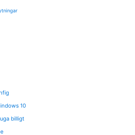
ytningar
nfig
windows 10
ga billigt
ce