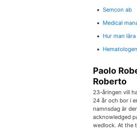
Semcon ab
Medical mana
Hur man lära
Hematologen 
Paolo Robe
Roberto
23-åringen vill h
24 år och bor i 
namnsdag är den 1
acknowledged pat
wedlock. At the 