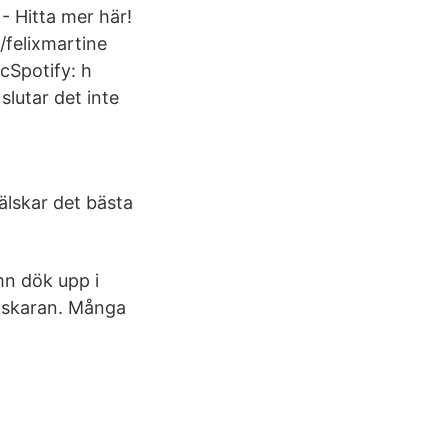
 Hitta mer här!
felixmartine
cSpotify: h
slutar det inte
älskar det bästa
mn dök upp i
onskaran. Många