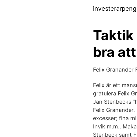
investerarpen
Taktik
bra at
Felix Granander 
Felix är ett man
gratulera Felix
Jan Stenbecks ”h
Felix Granander.
excesser; fina m
Invik m.m.. Maka
Stenbeck samt Fe