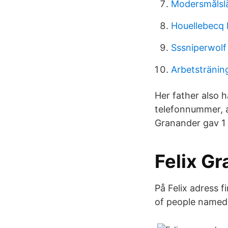
Modersmålslä
Houellebecq 
Sssniperwolf
Arbetstränin
Her father also h
telefonnummer, a
Granander gav 1 
Felix Gr
På Felix adress 
of people named 