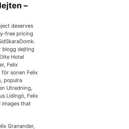
dejten –
oject deserves
y-free pricing
 SidSkaraDomk.
or blogg dejting
lite Hotel
r, Felix
för sonen Felix
, populra
en Utredning,
s Lidingö, Felix
 images that
elix Granander,