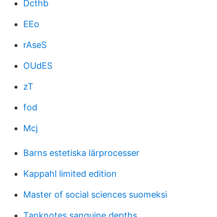
Dcthb
EEo
rAseS
OUdES
zT
fod
Mcj
Barns estetiska lärprocesser
Kappahl limited edition
Master of social sciences suomeksi
Tanknotes sanguine depths