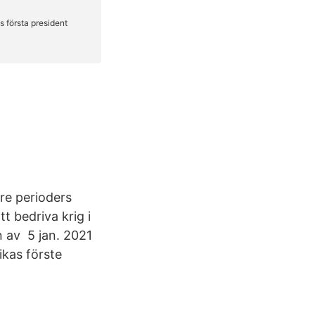
are perioders
t bedriva krig i
n av 5 jan. 2021
ikas förste