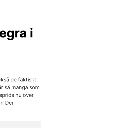
egra i
ckså de faktiskt
får så många som
sprids nu över
gen Den