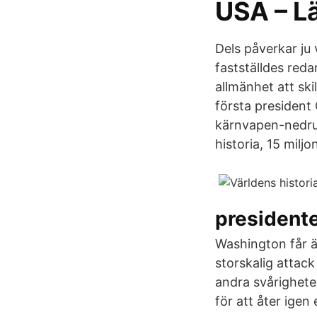
USA – L
Dels påverkar ju 
fastställdes red
allmänhet att sk
första president 
kärnvapen-nedru
historia, 15 miljo
presidente
Washington får än
storskalig attack
andra svårighete
för att åter igen