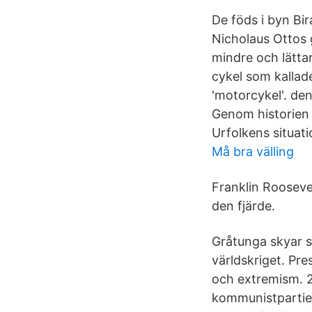
De föds i byn Bi
Nicholaus Ottos
mindre och lättar
cykel som kallad
'motorcykel'. den
Genom historien h
Urfolkens situati
Må bra välling
Franklin Rooseve
den fjärde.
Gråtunga skyar sk
världskriget. Pr
och extremism. 2
kommunistpartiet