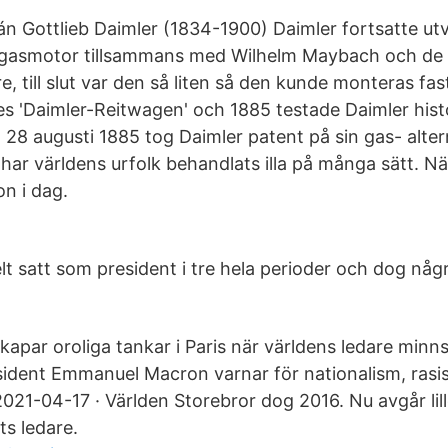
rán Gottlieb Daimler (1834-1900) Daimler fortsatte ut
 gasmotor tillsammans med Wilhelm Maybach och de 
e, till slut var den så liten så den kunde monteras fas
es 'Daimler-Reitwagen' och 1885 testade Daimler hist
 28 augusti 1885 tog Daimler patent på sin gas- altern
ar världens urfolk behandlats illa på många sätt. Nä
on i dag.
lt satt som president i tre hela perioder och dog nå
apar oroliga tankar i Paris när världens ledare minns 
esident Emmanuel Macron varnar för nationalism, rasi
021-04-17 · Världen Storebror dog 2016. Nu avgår lil
s ledare.