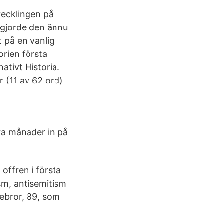
vecklingen på
gjorde den ännu
t på en vanlig
orien första
ativt Historia.
r (11 av 62 ord)
gra månader in på
offren i första
sm, antisemitism
lebror, 89, som