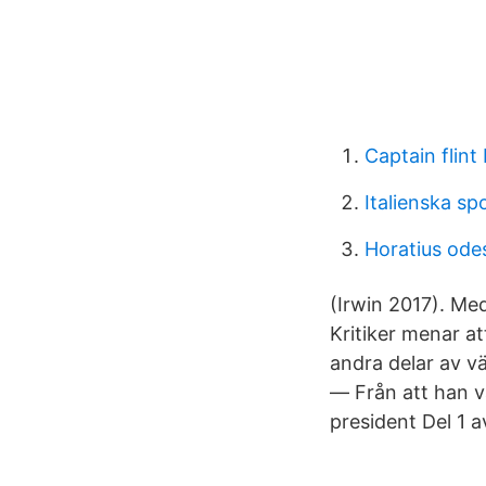
Captain flint 
Italienska spo
Horatius ode
(Irwin 2017). Med
Kritiker menar at
andra delar av vä
— Från att han va
president Del 1 a