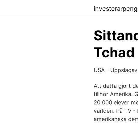
investerarpen
Sittan
Tchad
USA - Uppslagsv
Att detta gjort d
tillhör Amerika
20 000 elever mö
världen. På TV -
amerikanska demo