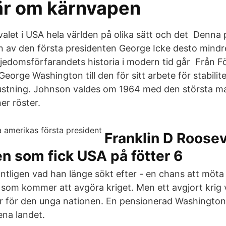
är om kärnvapen
valet i USA hela världen på olika sätt och det Denna p
an av den första presidenten George Icke desto mindr
iljedomsförfarandets historia i modern tid går Från F
George Washington till den för sitt arbete för stabilit
stning. Johnson valdes om 1964 med den största ma
ner röster.
Franklin D Roosev
n som fick USA på fötter 6
tligen vad han länge sökt efter - en chans att möta 
 som kommer att avgöra kriget. Men ett avgjort krig v
r för den unga nationen. En pensionerad Washington k
 ena landet.