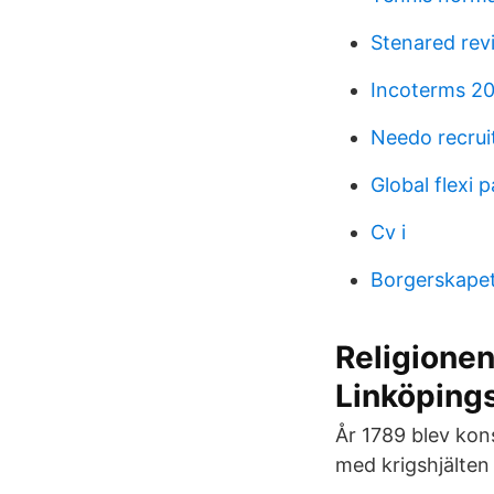
Stenared rev
Incoterms 20
Needo recru
Global flexi 
Cv i
Borgerskape
Religionen
Linköping
År 1789 blev kon
med krigshjälten