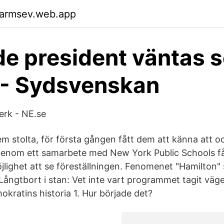
garmsev.web.app
de president väntas s
 - Sydsvenskan
erk - NE.se
em stolta, för första gången fått dem att känna att o
. Genom ett samarbete med New York Public Schools 
jlighet att se föreställningen. Fenomenet "Hamilton" 
 Långtbort i stan: Vet inte vart programmet tagit vä
kratins historia 1. Hur började det?