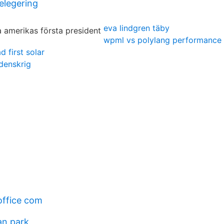
elegering
eva lindgren täby
wpml vs polylang performance
 first solar
rdenskrig
office com
an park