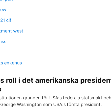
iew
21 cif
itment west
pass
ts enkehus
s roll i det amerikanska presiden
s
stitutionen grunden för USA:s federala statsmakt och
 George Washington som USA:s första president.