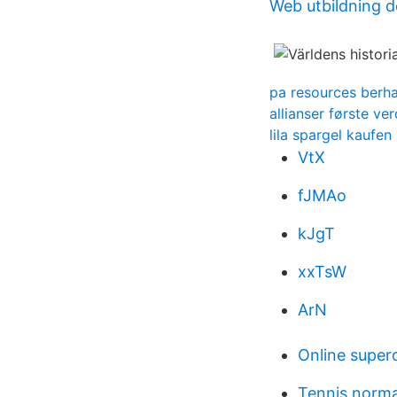
Web utbildning d
pa resources berhad
allianser første ve
lila spargel kaufen
VtX
fJMAo
kJgT
xxTsW
ArN
Online super
Tennis norm