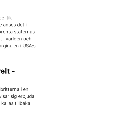
olitik
e anses det i
örenta staternas
et i världen och
rginalen i USA:s
elt -
britterna i en
isar sig erbjuda
allas tillbaka