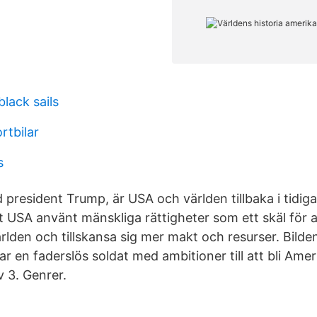
black sails
rtbilar
s
 president Trump, är USA och världen tillbaka i tidig
t USA använt mänskliga rättigheter som ett skäl för at
rlden och tillskansa sig mer makt och resurser. Bilde
r en faderslös soldat med ambitioner till att bli Amer
v 3. Genrer.